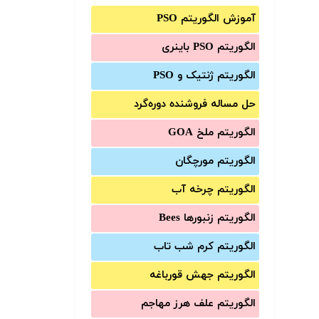
آموزش الگوریتم PSO
الگوریتم PSO باینری
الگوریتم ژنتیک و PSO
حل مساله فروشنده دوره‌گرد
الگوریتم ملخ GOA
الگوریتم مورچگان
الگوریتم چرخه آب
الگوریتم زنبورها Bees
الگوریتم کرم شب تاب
الگوریتم جهش قورباغه
الگوریتم علف هرز مهاجم