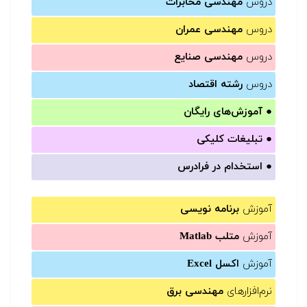
دروس
مهندسی مخابرات
دروس
مهندسی عمران
دروس
مهندسی صنایع
دروس
رشته اقتصاد
●
آموزش‌های رایگان
●
تبلیغات کلیکی
●
استخدام در فرادرس
آموزش
برنامه نویسی
آموزش
متلب Matlab
آموزش
اکسل Excel
نرم‌افزارهای
مهندسی برق