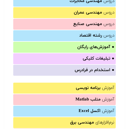
دروس
مهندسی مخابرات
دروس
مهندسی عمران
دروس
مهندسی صنایع
دروس
رشته اقتصاد
●
آموزش‌های رایگان
●
تبلیغات کلیکی
●
استخدام در فرادرس
آموزش
برنامه نویسی
آموزش
متلب Matlab
آموزش
اکسل Excel
نرم‌افزارهای
مهندسی برق