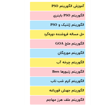
آموزش الگوریتم PSO
الگوریتم PSO باینری
الگوریتم ژنتیک و PSO
حل مساله فروشنده دوره‌گرد
الگوریتم ملخ GOA
الگوریتم مورچگان
الگوریتم چرخه آب
الگوریتم زنبورها Bees
الگوریتم کرم شب تاب
الگوریتم جهش قورباغه
الگوریتم علف هرز مهاجم