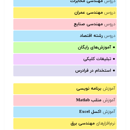
دروس
مهندسی مخابرات
دروس
مهندسی عمران
دروس
مهندسی صنایع
دروس
رشته اقتصاد
●
آموزش‌های رایگان
●
تبلیغات کلیکی
●
استخدام در فرادرس
آموزش
برنامه نویسی
آموزش
متلب Matlab
آموزش
اکسل Excel
نرم‌افزارهای
مهندسی برق