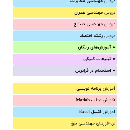
دروس
مهندسی مخابرات
دروس
مهندسی عمران
دروس
مهندسی صنایع
دروس
رشته اقتصاد
●
آموزش‌های رایگان
●
تبلیغات کلیکی
●
استخدام در فرادرس
آموزش
برنامه نویسی
آموزش
متلب Matlab
آموزش
اکسل Excel
نرم‌افزارهای
مهندسی برق