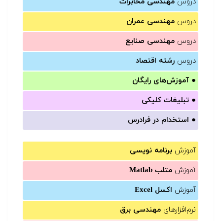
دروس
مهندسی مخابرات
دروس
مهندسی عمران
دروس
مهندسی صنایع
دروس
رشته اقتصاد
●
آموزش‌های رایگان
●
تبلیغات کلیکی
●
استخدام در فرادرس
آموزش
برنامه نویسی
آموزش
متلب Matlab
آموزش
اکسل Excel
نرم‌افزارهای
مهندسی برق