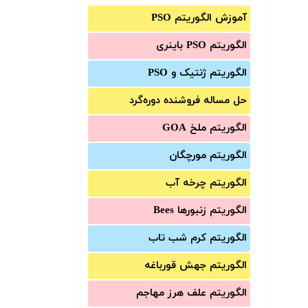
آموزش الگوریتم PSO
الگوریتم PSO باینری
الگوریتم ژنتیک و PSO
حل مساله فروشنده دوره‌گرد
الگوریتم ملخ GOA
الگوریتم مورچگان
الگوریتم چرخه آب
الگوریتم زنبورها Bees
الگوریتم کرم شب تاب
الگوریتم جهش قورباغه
الگوریتم علف هرز مهاجم