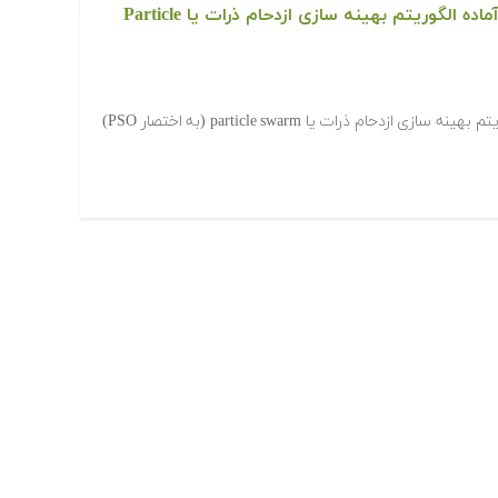
دانلود رایگان کدها و برنامه های آماده الگوریتم بهینه سازی ازدحام ذرات یا Particle
‫در ادامه کدها و برنامه های آماده الگوریتم بهینه سازی ازدحام ذرات یا particle swarm (به اختصار PSO)