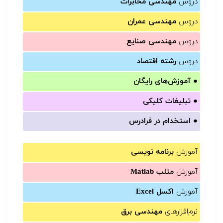
دروس
مهندسی مخابرات
دروس
مهندسی عمران
دروس
مهندسی صنایع
دروس
رشته اقتصاد
●
آموزش‌های رایگان
●
تبلیغات کلیکی
●
استخدام در فرادرس
آموزش
برنامه نویسی
آموزش
متلب Matlab
آموزش
اکسل Excel
نرم‌افزارهای
مهندسی برق