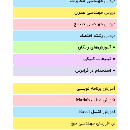
دروس
مهندسی مخابرات
دروس
مهندسی عمران
دروس
مهندسی صنایع
دروس
رشته اقتصاد
●
آموزش‌های رایگان
●
تبلیغات کلیکی
●
استخدام در فرادرس
آموزش
برنامه نویسی
آموزش
متلب Matlab
آموزش
اکسل Excel
نرم‌افزارهای
مهندسی برق