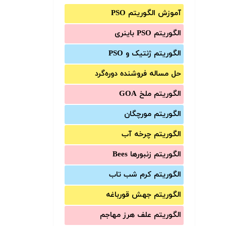
آموزش الگوریتم PSO
الگوریتم PSO باینری
الگوریتم ژنتیک و PSO
حل مساله فروشنده دوره‌گرد
الگوریتم ملخ GOA
الگوریتم مورچگان
الگوریتم چرخه آب
الگوریتم زنبورها Bees
الگوریتم کرم شب تاب
الگوریتم جهش قورباغه
الگوریتم علف هرز مهاجم