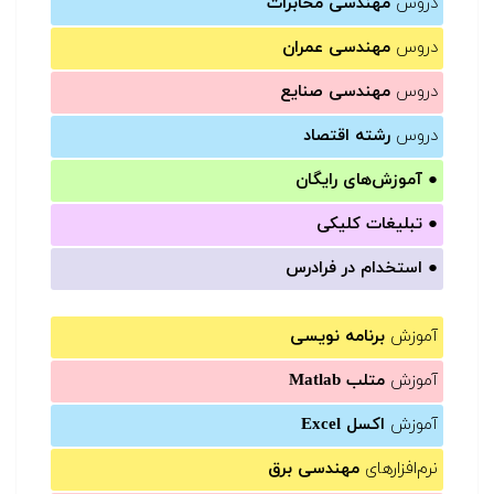
دروس
مهندسی مخابرات
دروس
مهندسی عمران
دروس
مهندسی صنایع
دروس
رشته اقتصاد
●
آموزش‌های رایگان
●
تبلیغات کلیکی
●
استخدام در فرادرس
آموزش
برنامه نویسی
آموزش
متلب Matlab
آموزش
اکسل Excel
نرم‌افزارهای
مهندسی برق