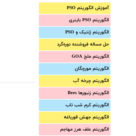
آموزش الگوریتم PSO
الگوریتم PSO باینری
الگوریتم ژنتیک و PSO
حل مساله فروشنده دوره‌گرد
الگوریتم ملخ GOA
الگوریتم مورچگان
الگوریتم چرخه آب
الگوریتم زنبورها Bees
الگوریتم کرم شب تاب
الگوریتم جهش قورباغه
الگوریتم علف هرز مهاجم