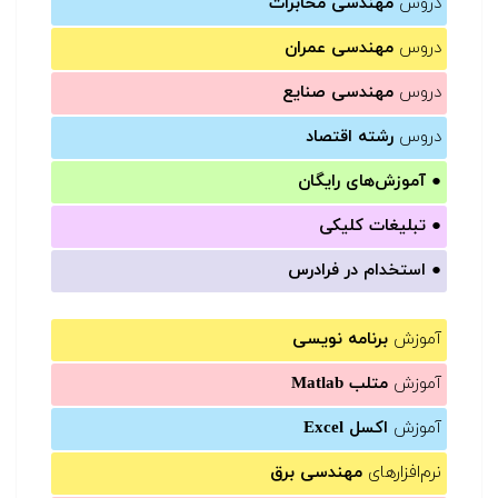
دروس
مهندسی مخابرات
دروس
مهندسی عمران
دروس
مهندسی صنایع
دروس
رشته اقتصاد
●
آموزش‌های رایگان
●
تبلیغات کلیکی
●
استخدام در فرادرس
آموزش
برنامه نویسی
آموزش
متلب Matlab
آموزش
اکسل Excel
نرم‌افزارهای
مهندسی برق