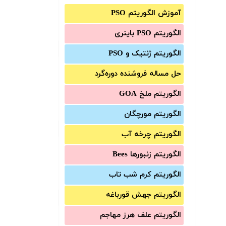
آموزش الگوریتم PSO
الگوریتم PSO باینری
الگوریتم ژنتیک و PSO
حل مساله فروشنده دوره‌گرد
الگوریتم ملخ GOA
الگوریتم مورچگان
الگوریتم چرخه آب
الگوریتم زنبورها Bees
الگوریتم کرم شب تاب
الگوریتم جهش قورباغه
الگوریتم علف هرز مهاجم