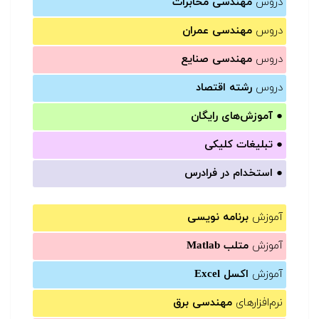
دروس
مهندسی مخابرات
دروس
مهندسی عمران
دروس
مهندسی صنایع
دروس
رشته اقتصاد
●
آموزش‌های رایگان
●
تبلیغات کلیکی
●
استخدام در فرادرس
آموزش
برنامه نویسی
آموزش
متلب Matlab
آموزش
اکسل Excel
نرم‌افزارهای
مهندسی برق