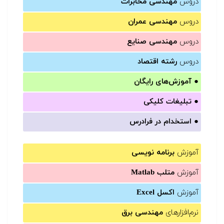
دروس
مهندسی مخابرات
دروس
مهندسی عمران
دروس
مهندسی صنایع
دروس
رشته اقتصاد
●
آموزش‌های رایگان
●
تبلیغات کلیکی
●
استخدام در فرادرس
آموزش
برنامه نویسی
آموزش
متلب Matlab
آموزش
اکسل Excel
نرم‌افزارهای
مهندسی برق