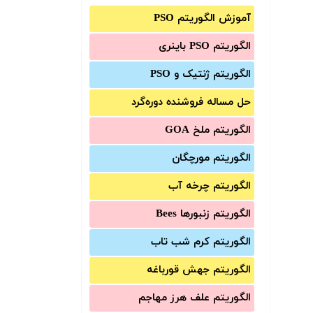
آموزش الگوریتم PSO
الگوریتم PSO باینری
الگوریتم ژنتیک و PSO
حل مساله فروشنده دوره‌گرد
الگوریتم ملخ GOA
الگوریتم مورچگان
الگوریتم چرخه آب
الگوریتم زنبورها Bees
الگوریتم کرم شب تاب
الگوریتم جهش قورباغه
الگوریتم علف هرز مهاجم