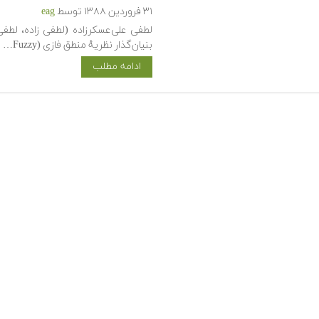
۳۱ فروردین ۱۳۸۸
توسط
eag
لطفی علی‌عسکرزاده (لطفی زاده، لطفی ‌
بنیان‌گذار نظریهٔ منطق فازی (Fuzzy…
ادامه مطلب