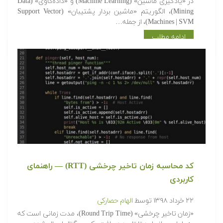
در «یادگیری ماشین» (Machine Learning) و «داده‌کاوی» (Data
Mining)، الگوریتم «ماشین بردار پشتیبان» (Support Vector
Machines | SVM)، از جمله…
ادامه مطلب
کد محاسبه زمان تاخیر چرخشی (RTT) — راهنمای
کاربردی
۲۲ خرداد ۱۳۹۸
توسط
الهام حصارکی
«زمان تاخیر چرخشی» (Round Trip Time)، مدت زمانی است که