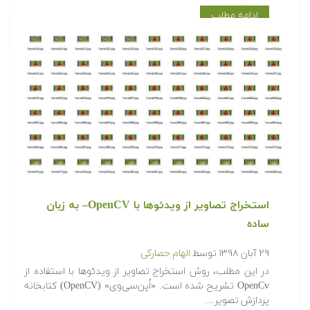
ادامه مطلب
استخراج تصاویر از ویدئوها با OpenCV– به زبان
ساده
۲۹ آبان ۱۳۹۸
توسط
الهام حصارکی
در این مطلب، روش استخراج تصاویر از ویدئوها با استفاده از
OpenCv تشریح شده است. «اُپن‌سی‌وی» (OpenCV) کتابخانه
پردازش تصویر…