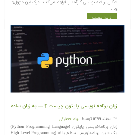
امکان برنامه نویسی کارآمد را فراهم می‌کنند. درک این ماژول‌ها
و…
ادامه مطلب
زبان برنامه نویسی پایتون چیست ؟ — به زبان ساده
۱۳ اسفند ۱۳۹۹
توسط
الهام حصارکی
زبان برنامه‌نویسی پایتون (Python Programming Language)
یک «زبان برنامه‌نویسی سطح بالا» (High Level Programming