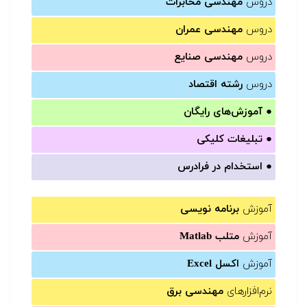
دروس
مهندسی مخابرات
دروس
مهندسی عمران
دروس
مهندسی صنایع
دروس
رشته اقتصاد
●
آموزش‌های رایگان
●
تبلیغات کلیکی
●
استخدام در فرادرس
آموزش
برنامه نویسی
آموزش
متلب Matlab
آموزش
اکسل Excel
نرم‌افزارهای
مهندسی برق