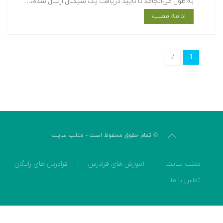
به طول می‌انجامد تا تایید دریافت یک سیگنال ارسال شده،…
ادامه مطلب
2
1
© تمام حقوق محفوظ است - متلب سایت
متلب سایت
آموزش های فرادرس
فرادرس های رایگان
تماس با ما