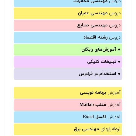
دروس
مهندسی مخابرات
دروس
مهندسی عمران
دروس
مهندسی صنایع
دروس
رشته اقتصاد
●
آموزش‌های رایگان
●
تبلیغات کلیکی
●
استخدام در فرادرس
آموزش
برنامه نویسی
آموزش
متلب Matlab
آموزش
اکسل Excel
نرم‌افزارهای
مهندسی برق