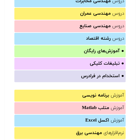
دروس
مهندسی مخابرات
دروس
مهندسی عمران
دروس
مهندسی صنایع
دروس
رشته اقتصاد
●
آموزش‌های رایگان
●
تبلیغات کلیکی
●
استخدام در فرادرس
آموزش
برنامه نویسی
آموزش
متلب Matlab
آموزش
اکسل Excel
نرم‌افزارهای
مهندسی برق