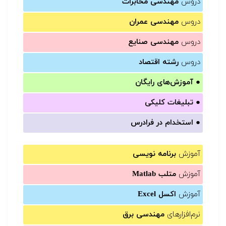
دروس
مهندسی مخابرات
دروس
مهندسی عمران
دروس
مهندسی صنایع
دروس
رشته اقتصاد
●
آموزش‌های رایگان
●
تبلیغات کلیکی
●
استخدام در فرادرس
آموزش
برنامه نویسی
آموزش
متلب Matlab
آموزش
اکسل Excel
نرم‌افزارهای
مهندسی برق