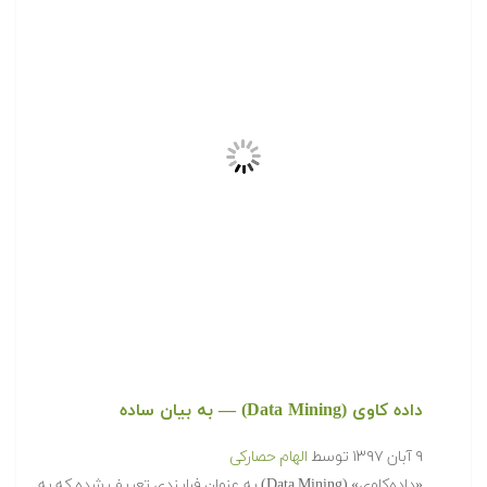
داده کاوی (Data Mining) — به بیان ساده
۹ آبان ۱۳۹۷
توسط
الهام حصارکی
«داده‌کاوی» (Data Mining) به عنوان فرایندی تعریف شده که به
منظور استخراج دانش قابل استفاده از مجموعه‌ای بزرگ از
داده‌های…
ادامه مطلب