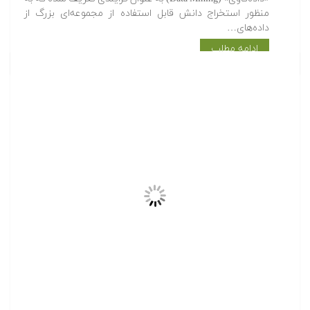
ارائه ۹۴ ساعت آموزش تخصصی در حوزه مباحث
میان رشته ای و مشترک تا شهریور ماه سال ۹۴
۲۳ شهریور ۱۳۹۴
توسط
محمد حسینی کیا
فرادرس، به عنوان بزرگترین پروژه همگانی سازی آموزش
دانشگاهی کشور، این افتخار را داشته است که مورد استقبال