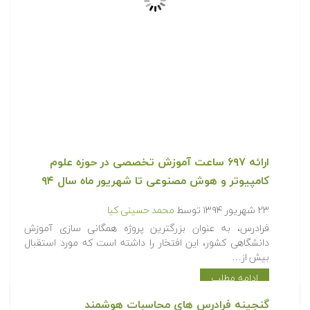
ارائه ۶۹۷ ساعت آموزش تخصصی در حوزه علوم
کامپیوتر و هوش مصنوعی تا شهریور ماه سال ۹۴
۲۳ شهریور ۱۳۹۴
توسط
محمد حسینی کیا
فرادرس، به عنوان بزرگترین پروژه همگانی سازی آموزش
دانشگاهی کشور، این افتخار را داشته است که مورد استقبال
بیش از…
ادامه مطلب
گنجینه فرادرس های محاسبات هوشمند
۵ اسفند ۱۳۹۳
توسط
مدیر امور آموزش
گنجینه فرادرس های محاسبات هوشمند شامل مجموعه ای از
فیلم های آموزشی در مورد مبانی و مباحث محاسبات
هوشمند است، که به صورت تئوری…
ادامه مطلب
گنجینه فرادرس های یادگیری ماشین و داده کاوی