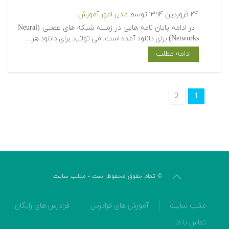
۲۴ فروردین ۱۳۹۴
توسط
مدیر امور آموزش
در ادامه پایان نامه هایی در زمینه شبکه های عصبی (Neural
Networks) برای دانلود آمده است. می توانید برای دانلود هر…
ادامه مطلب
2
1
© تمام حقوق محفوظ است - متلب سایت
متلب سایت
آموزش های فرادرس
فرادرس های رایگان
تماس با ما