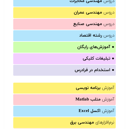
دروس
مهندسی مخابرات
دروس
مهندسی عمران
دروس
مهندسی صنایع
دروس
رشته اقتصاد
●
آموزش‌های رایگان
●
تبلیغات کلیکی
●
استخدام در فرادرس
آموزش
برنامه نویسی
آموزش
متلب Matlab
آموزش
اکسل Excel
نرم‌افزارهای
مهندسی برق