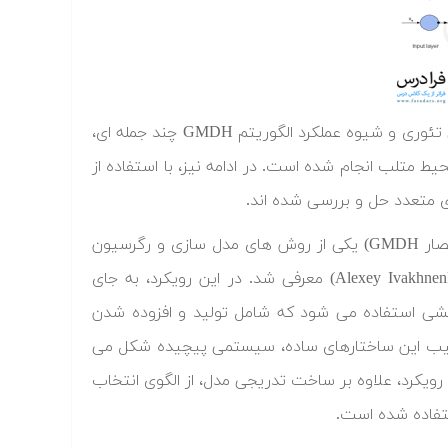
در «فیلم آموزشی شبکه عصبی GMDH در متلب»، پس از تشریح کامل مبانی تئوری و شیوه عملکرد الگوریتم GMDH چند جمله ای،
ط متلب انجام شده است. در ادامه نیز، با استفاده از
روش گروهی مدل سازی داده ها یا Group Method of Data Handling (به اختصار GMDH) یکی از روش های مدل سازی و رگرسیون
خطی است، که در سال ۱۹۶۸ توسط دانشمند اوکراینی، آلکسی ایواکننکو (Alexey Ivakhnenko) معرفی شد. در این رویکرد، به جای
یشی استفاده می شود که شامل تولید و افزوده شدن
 ترکیب این ساختارهای ساده، سیستمی پیچیده شکل می
ویکرد، علاوه بر ساخت تدریجی مدل، از الگوی انتخاب