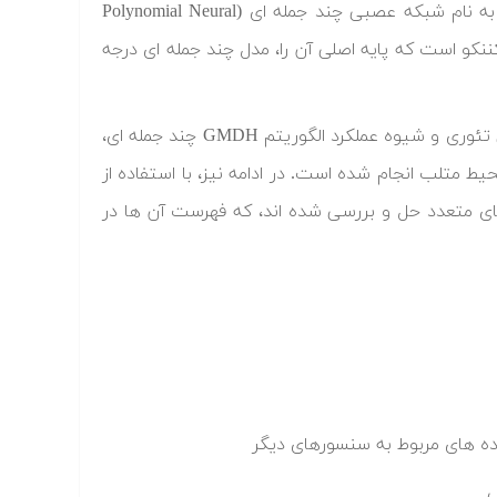
یکی از پایه ای ترین و مهم ترین الگوریتم ها برای ساخت مدل GMDH، که به نام شبکه عصبی چند جمله ای (Polynomial Neural
ود ایواکننکو است که پایه اصلی آن را، مدل چند جمله ای درجه
در «فیلم آموزشی شبکه عصبی GMDH در متلب»، پس از تشریح کامل مبانی تئوری و شیوه عملکرد الگوریتم GMDH چند جمله ای،
ط متلب انجام شده است. در ادامه نیز، با استفاده از
GMDH، مسائل مختلفی در حوزه های متعدد حل و بررسی شده اند، که فهرست آن ها در
ه های مربوط به سنسورهای دیگر
ی