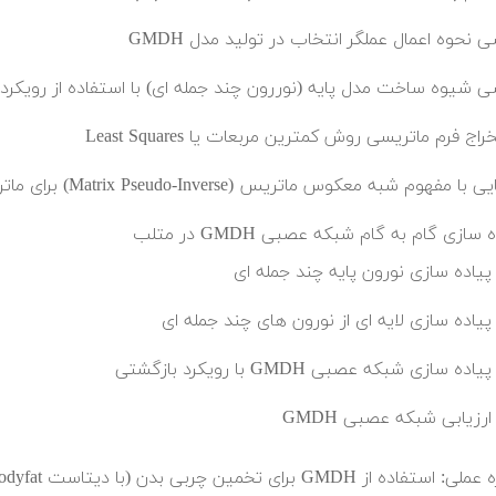
ی نحوه اعمال عملگر انتخاب در تولید مدل GMDH
ی شیوه ساخت مدل پایه (نوررون چند جمله ای) با استفاده از رویکرد
اج فرم ماتریسی روش کمترین مربعات یا Least Squares
ا مفهوم شبه معکوس ماتریس (Matrix Pseudo-Inverse) برای ماتریس های غیر مربعی
 سازی گام به گام شبکه عصبی GMDH در متلب
پیاده سازی نورون پایه چند جمله ای
پیاده سازی لایه ای از نورون های چند جمله ای
پیاده سازی شبکه عصبی GMDH با رویکرد بازگشتی
ارزیابی شبکه عصبی GMDH
استفاده از GMDH برای تخمین چربی بدن (با دیتاست Bodyfat)