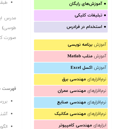
طبقه
●
آموزش‌های رایگان
●
تبلیغات کلیکی
مدرس ای
●
استخدام در فرادرس
طوسی) اس
صورت کام
آموزش
برنامه نویسی
آموزش
متلب Matlab
آموزش
اکسل Excel
نرم‌افزارهای
مهندسی برق
فهرست سر
نرم‌افزارهای
مهندسی عمران
بررسی
نرم‌افزارهای
مهندسی صنایع
نرم‌افزارهای
مهندسی مکانیک
آشنایی
ابزارهای
مهندسی کامپیوتر
الگوریتم پایه DH