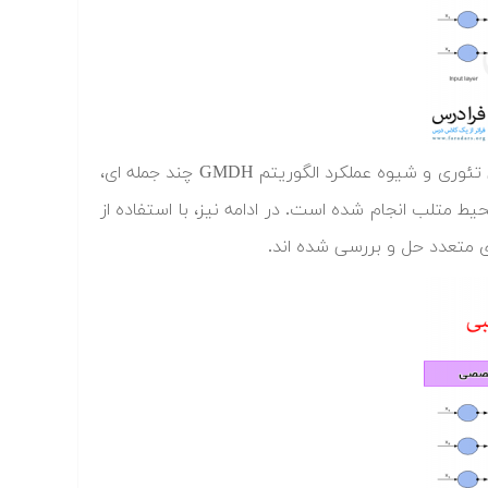
در «فیلم آموزشی شبکه عصبی GMDH در متلب»، پس از تشریح کامل مبانی تئوری و شیوه عملکرد الگوریتم GMDH چند جمله ای،
ط متلب انجام شده است. در ادامه نیز، با استفاده از