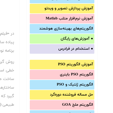
آموزش‌ پردازش تصویر و ویدئو
آموزش‌ نرم‌افزار متلب Matlab
الگوریتم‌های بهینه‌سازی هوشمند
●
آموزش‌های رایگان
پیاده سا
●
استخدام در فرادرس
برنامه نوشته شده برا
آموزش الگوریتم PSO
الگوریتم PSO باینری
ساخت مدل
الگوریتم ژنتیک و PSO
ساختارها
حل مساله فروشنده دوره‌گرد
گیرد که 
طبیعی (Natural Selection)، همانند آنچه که در الگوریتم های تکاملی است، استفاده شده است.
الگوریتم ملخ GOA