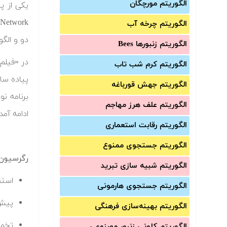
الگوریتم مورچگان
الگوریتم چرخه آب
دو و الگ
الگوریتم زنبورها Bees
الگوریتم کرم شب تاب
پیاده سا
الگوریتم جهش قورباغه
الگوریتم علف هرز مهاجم
ادامه آم
الگوریتم رقابت استعماری
الگوریتم جستجوی ممنوع
رگرسیون، 
الگوریتم شبیه سازی تبرید
استفاده از DH
الگوریتم جستجوی هارمونی
پیش 
الگوریتم بهینه‌سازی فرهنگی
تخمی
الگوریتم کلونی زنبور مصنوعی