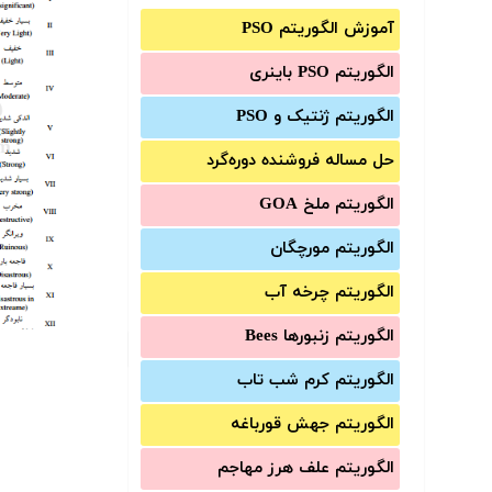
آموزش الگوریتم PSO
الگوریتم PSO باینری
الگوریتم ژنتیک و PSO
حل مساله فروشنده دوره‌گرد
الگوریتم ملخ GOA
الگوریتم مورچگان
الگوریتم چرخه آب
الگوریتم زنبورها Bees
الگوریتم کرم شب تاب
الگوریتم جهش قورباغه
الگوریتم علف هرز مهاجم