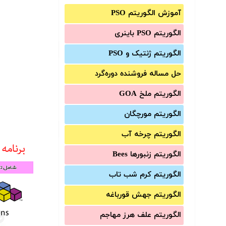
آموزش الگوریتم PSO
الگوریتم PSO باینری
الگوریتم ژنتیک و PSO
حل مساله فروشنده دوره‌گرد
الگوریتم ملخ GOA
الگوریتم مورچگان
الگوریتم چرخه آب
الگوریتم زنبورها Bees
الگوریتم کرم شب تاب
الگوریتم جهش قورباغه
الگوریتم علف هرز مهاجم