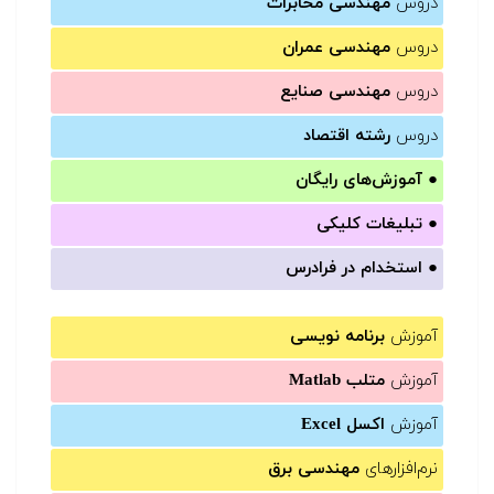
دروس
مهندسی مخابرات
دروس
مهندسی عمران
دروس
مهندسی صنایع
دروس
رشته اقتصاد
●
آموزش‌های رایگان
●
تبلیغات کلیکی
●
استخدام در فرادرس
آموزش
برنامه نویسی
آموزش
متلب Matlab
آموزش
اکسل Excel
نرم‌افزارهای
مهندسی برق