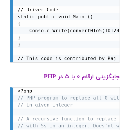
// Driver Code

static public void Main ()

{

    Console.Write(convert0To5(10120));

}

}

// This code is contributed by Raj
جایگزینی ارقام ۰ با ۵ در PHP
<?php
// PHP program to replace all 0 with 5
// in given integer
// A recursive function to replace all
// with 5s in an integer. Does'nt work