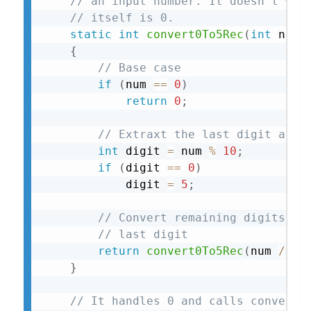
// an input number. It doesn't wor
// itself is 0.
static
int
convert0To5Rec
(
int
 num
)
{
// Base case
if
(
num 
==
0
)
return
0
;
// Extraxt the last digit and 
int
 digit 
=
 num 
%
10
;
if
(
digit 
==
0
)
            digit 
=
5
;
// Convert remaining digits an
// last digit
return
convert0To5Rec
(
num 
/
10
}
// It handles 0 and calls convert0