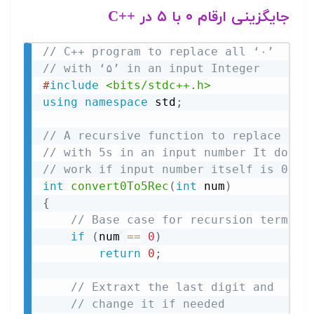
جایگزینی ارقام ۰ با ۵ در ++C
// C++ program to replace all ‘۰’
// with ‘۵’ in an input Integer
#
include
<bits/stdc++.h>
using
namespace
 std
;
// A recursive function to replace all
// with 5s in an input number It doesn
// work if input number itself is 0.
int
convert0To5Rec
(
int
 num
)
{
// Base case for recursion termina
if
(
num 
==
0
)
return
0
;
// Extraxt the last digit and
// change it if needed