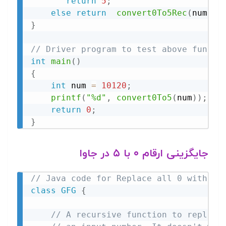
return
5
;
else
return
convert0To5Rec
(
num
)
;
}
// Driver program to test above functi
int
main
(
)
{
int
 num 
=
10120
;
printf
(
"%d"
,
convert0To5
(
num
)
)
;
return
0
;
}
جایگزینی ارقام ۰ با ۵ در جاوا
// Java code for Replace all 0 with 5 
class
GFG
{
// A recursive function to replace