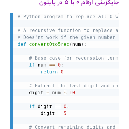
جایگزینی ارقام ۰ با ۵ در پایتون
# Python program to replace all 0 with
# A recursive function to replace all 
# Does'nt work if the given number is 
def
convert0to5rec
(
num
)
:
# Base case for recurssion termina
if
 num 
==
0
:
return
0
# Extract the last digit and chang
    digit 
=
 num 
%
10
if
 digit 
==
0
:
        digit 
=
5
# Convert remaining digits and app