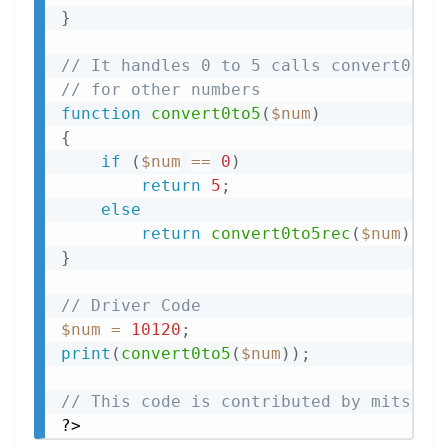
}
// It handles 0 to 5 calls convert0to5
// for other numbers
function
convert0to5
(
$num
)
{
if
(
$num
==
0
)
return
5
;
else
return
convert0to5rec
(
$num
)
;
}
// Driver Code
$num
=
10120
;
print
(
convert0to5
(
$num
)
)
;
// This code is contributed by mits
?>