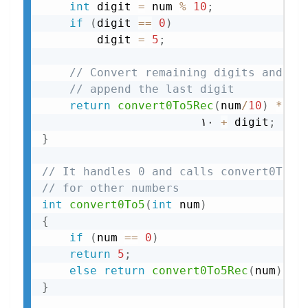
int
 digit 
=
 num 
%
10
;
if
(
digit 
==
0
)
        digit 
=
5
;
// Convert remaining digits and
// append the last digit
return
convert0To5Rec
(
num
/
10
)
*
                       ۱۰ 
+
 digit
;
}
// It handles 0 and calls convert0To5R
// for other numbers
int
convert0To5
(
int
 num
)
{
if
(
num 
==
0
)
return
5
;
else
return
convert0To5Rec
(
num
)
;
}