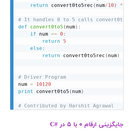
return
 convert0to5rec
(
num
/
10
)
*
10
# It handles 0 to 5 calls convert0to5r
def
convert0to5
(
num
)
:
if
 num 
==
0
:
return
5
else
:
return
 convert0to5rec
(
num
)
# Driver Program
num 
=
10120
print
 convert0to5
(
num
)
# Contributed by Harshit Agrawal
جایگزینی ارقام ۰ با ۵ در #C