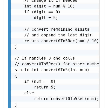
    // change it if needed

    int digit = num % 10;

    if (digit == 0)

        digit = 5;

    // Convert remaining digits

    // and append the last digit

    return convert0To5Rec(num / 10) * 1
}

// It handles 0 and calls

// convert0To5Rec() for other numbers

static int convert0To5(int num)

{

    if (num == 0)

        return 5;

    else

        return convert0To5Rec(num);

}
