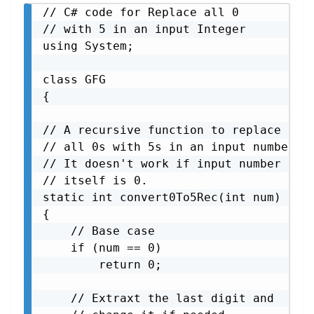
// C# code for Replace all 0

// with 5 in an input Integer

using System;

class GFG

{

// A recursive function to replace

// all 0s with 5s in an input number.

// It doesn't work if input number

// itself is 0.

static int convert0To5Rec(int num)

{

    // Base case

    if (num == 0)

        return 0;

    // Extraxt the last digit and
