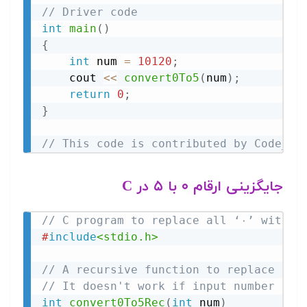
// Driver code
int
main
(
)
{
int
 num 
=
10120
;
    cout 
<<
convert0To5
(
num
)
;
return
0
;
}
// This code is contributed by Code_Me
جایگزینی ارقام ۰ با ۵ در C
// C program to replace all ‘۰’ with ‘
#
include
<stdio.h>
// A recursive function to replace all
// It doesn't work if input number its
int
convert0To5Rec
(
int
 num
)