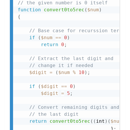
// the given number is 0 itself
function
convert0to5rec
(
$num
)
{
// Base case for recurssion termin
if
(
$num
==
0
)
return
0
;
// Extract the last digit and
// change it if needed
$digit
=
(
$num
%
10
)
;
if
(
$digit
==
0
)
$digit
=
5
;
// Convert remaining digits and ap
// the last digit
return
convert0to5rec
(
(
int
)
(
$num
/
                                ۱۰ 
+
$