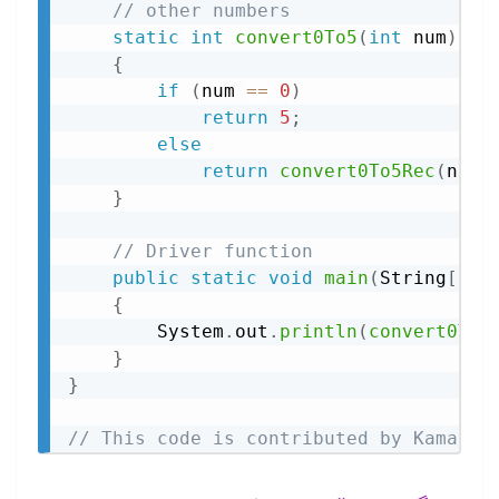
// other numbers
static
int
convert0To5
(
int
 num
)
{
if
(
num 
==
0
)
return
5
;
else
return
convert0To5Rec
(
num
)
}
// Driver function
public
static
void
main
(
String
[
]
 a
{
        System
.
out
.
println
(
convert0To5
}
}
// This code is contributed by Kamal R