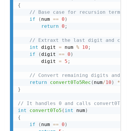
{
// Base case for recursion termina
if
(
num 
==
0
)
return
0
;
// Extraxt the last digit and chan
int
 digit 
=
 num 
%
10
;
if
(
digit 
==
0
)
        digit 
=
5
;
// Convert remaining digits and ap
return
convert0To5Rec
(
num
/
10
)
*
10
}
// It handles 0 and calls convert0To5R
int
convert0To5
(
int
 num
)
{
if
(
num 
==
0
)